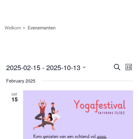
Welkom
Evenementen
Even
Ev
2025-02-15
 - 
2025-10-13
Zoeken
Lijst
we
Selecteer
Zoek
February 2025
nav
een
datum.
en
SAT
15
weer
navig