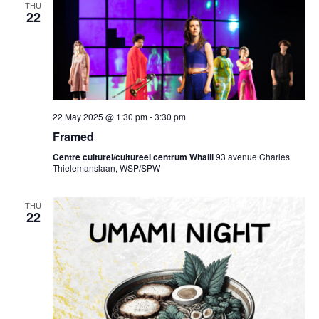
THU
22
22 May 2025 @ 1:30 pm
-
3:30 pm
Framed
Centre culturel/cultureel centrum Whalll
93 avenue Charles
Thielemanslaan, WSP/SPW
THU
22