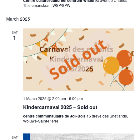
Centre culturel/cultureel centrum Whalll
93 avenue Charles
Thielemanslaan, WSP/SPW
March 2025
SAT
1
1 March 2025 @ 2:00 pm
-
6:00 pm
Kindercarnaval 2025 – Sold out
centre communautaire de Joli-Bois
15 drève des Shetlands,
Woluwe-Saint-Pierre
SAT