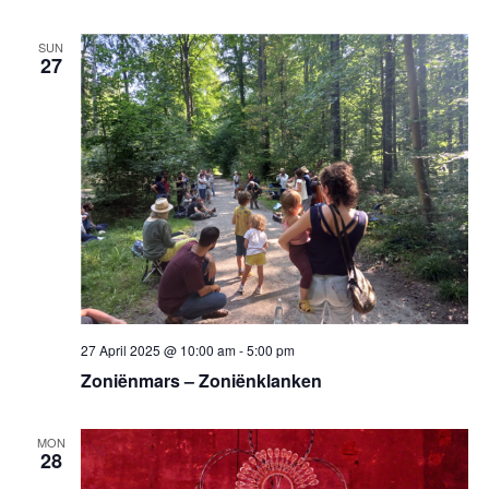
SUN
27
27 April 2025 @ 10:00 am
-
5:00 pm
Zoniënmars – Zoniënklanken
MON
28