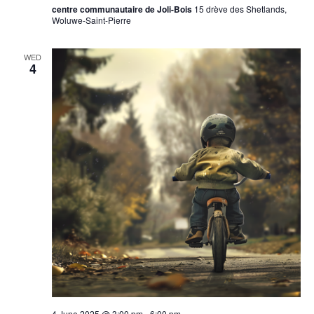
centre communautaire de Joli-Bois
15 drève des Shetlands,
Woluwe-Saint-Pierre
WED
4
4 June 2025 @ 3:00 pm
-
6:00 pm