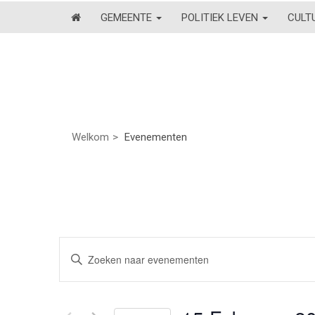
GEMEENTE
POLITIEK LEVEN
CULT
Welkom
Evenementen
Evenementen
Vul
een
Zoeken
keyword
en
in.
Zoek