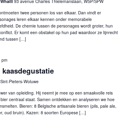
 Whalll
93 avenue Charles Thielemanslaan, WSP/SPW
ontmoeten twee personen los van elkaar. Dan vindt er
rsonages leren elkaar kennen onder memorabele
efdheid. De chemie tussen de personages wordt groter, hun
 conflict. Er komt een obstakel op hun pad waardoor ze lijnrecht
nd tussen […]
0 pm
n kaasdegustatie
Sint-Pieters-Woluwe
ouwer van opleiding. Hij neemt je mee op een smaakvolle reis
 bier centraal staat. Samen ontdekken en analyseren we hoe
elten. Bieren: 8 Belgische artisanale bieren (pils, pale ale,
ier, oud bruin). Kazen: 8 soorten Europese […]