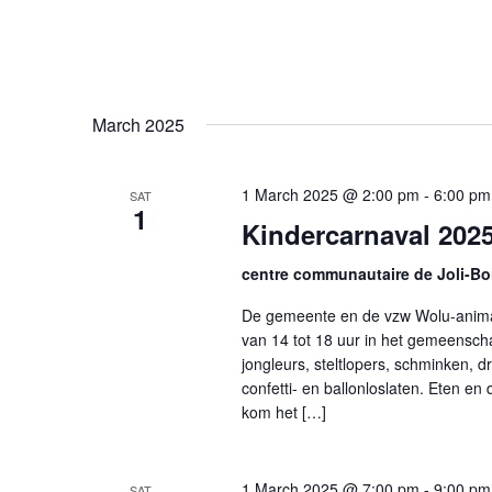
March 2025
1 March 2025 @ 2:00 pm
-
6:00 pm
SAT
1
Kindercarnaval 2025
centre communautaire de Joli-B
De gemeente en de vzw Wolu-animati
van 14 tot 18 uur in het gemeensch
jongleurs, steltlopers, schminken, 
confetti- en ballonloslaten. Eten en
kom het […]
1 March 2025 @ 7:00 pm
-
9:00 pm
SAT