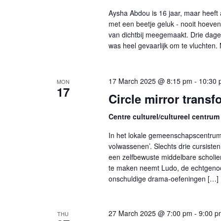
Aysha Abdou is 16 jaar, maar heeft 
met een beetje geluk - nooit hoeve
van dichtbij meegemaakt. Drie dag
was heel gevaarlijk om te vluchten.
17 March 2025 @ 8:15 pm
-
10:30 
MON
17
Circle mirror trans
Centre culturel/cultureel centrum
In het lokale gemeenschapscentrum
volwassenen’. Slechts drie cursiste
een zelfbewuste middelbare scholie
te maken neemt Ludo, de echtgenoo
onschuldige drama-oefeningen […]
27 March 2025 @ 7:00 pm
-
9:00 p
THU