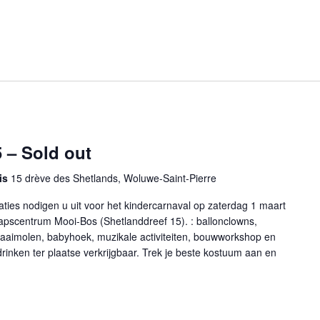
 – Sold out
ois
15 drève des Shetlands, Woluwe-Saint-Pierre
es nodigen u uit voor het kindercarnaval op zaterdag 1 maart
apscentrum Mooi-Bos (Shetlanddreef 15). : ballonclowns,
draaimolen, babyhoek, muzikale activiteiten, bouwworkshop en
 drinken ter plaatse verkrijgbaar. Trek je beste kostuum aan en