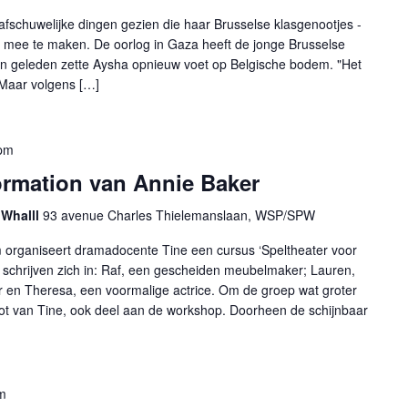
afschuwelijke dingen gezien die haar Brusselse klasgenootjes -
n mee te maken. De oorlog in Gaza heeft de jonge Brusselse
en geleden zette Aysha opnieuw voet op Belgische bodem. "Het
 Maar volgens […]
pm
formation van Annie Baker
 Whalll
93 avenue Charles Thielemanslaan, WSP/SPW
 organiseert dramadocente Tine een cursus ‘Speltheater voor
n schrijven zich in: Raf, een gescheiden meubelmaker; Lauren,
r en Theresa, een voormalige actrice. Om de groep wat groter
t van Tine, ook deel aan de workshop. Doorheen de schijnbaar
m