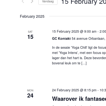
15 February 2
Vandaag
weergeven
voor
Selecteer
Evenementen
navigatie
een
met
February 2025
datum.
keyword.
15 February 2025 @ 9:00 am
-
2:0
SAT
15
GC Kontakt
54 avenue Orbanlaan, 
In de sessie 'Yoga Chill' ligt de fo
met 'Yoga Intens', met een focus op i
lager dan het hart is. Deze bevorder
bovenal leuk om te […]
24 February 2025 @ 8:15 pm
-
10:
MON
24
Waarover ik fantasee