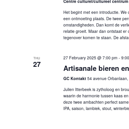
Centre culturel/cultureel centrum
Het begint met een introductie. We 
een ontmoeting plaats. De twee pe
omstandigheden. Dan komt de verli
relatie groeit. Maar dan ontstaat er
tegenover komen te staan. De afsta
27 February 2025 @ 7:00 pm
-
9:0
THU
27
Artisanale bieren e
GC Kontakt
54 avenue Orbanlaan, 
Julien Itterbeek is zytholoog en br
waarin de harmonie tussen kaas en
deze twee ambachten perfect samensm
IPA, saison, lambiek, stout, winterb