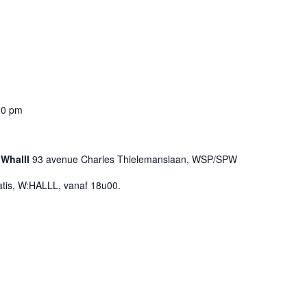
00 pm
 Whalll
93 avenue Charles Thielemanslaan, WSP/SPW
atis, W:HALLL, vanaf 18u00.