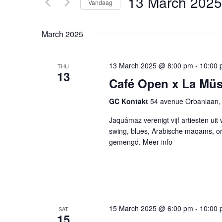
13 March 2025
Vandaag
weergeven
voor
Selecteer
Evenementen
navigatie
een
met
March 2025
datum.
keyword.
13 March 2025 @ 8:00 pm
-
10:00 
THU
13
Café Open x La Mü
GC Kontakt
54 avenue Orbanlaan, 
Jaquâmaz verenigt vijf artiesten uit
swing, blues, Arabische maqams, o
gemengd. Meer info
15 March 2025 @ 6:00 pm
-
10:00 
SAT
15