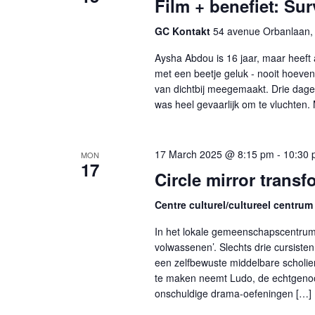
Film + benefiet: Su
GC Kontakt
54 avenue Orbanlaan, 
Aysha Abdou is 16 jaar, maar heeft 
met een beetje geluk - nooit hoeve
van dichtbij meegemaakt. Drie dag
was heel gevaarlijk om te vluchten.
17 March 2025 @ 8:15 pm
-
10:30 
MON
17
Circle mirror trans
Centre culturel/cultureel centrum
In het lokale gemeenschapscentrum
volwassenen’. Slechts drie cursiste
een zelfbewuste middelbare scholie
te maken neemt Ludo, de echtgenoo
onschuldige drama-oefeningen […]