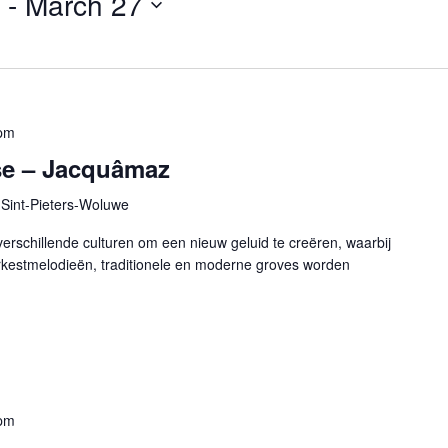
 - 
March 27
pm
se – Jacquâmaz
Sint-Pieters-Woluwe
 verschillende culturen om een nieuw geluid te creëren, waarbij
rkestmelodieën, traditionele en moderne groves worden
pm