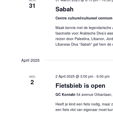
MON
31
Sabah
Centre culturel/cultureel centrum
Maak kennis met de legendarische Ar
fascinatie voor Arabische Diva’s w
reizen door Palestina, Libanon, Jo
Libanese Diva “Sabah” gaf hem de d
April 2025
2 April 2025 @ 3:00 pm
-
6:00 pm
WED
2
Fietsbieb is open
GC Kontakt
54 avenue Orbanlaan, 
Heeft je kind een fiets nodig, maar
een fiets vlot van eigenaar moet ku