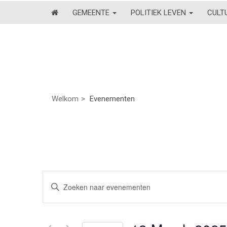
GEMEENTE
POLITIEK LEVEN
CULT
Welkom
Evenementen
Evenementen
Vul
een
Zoeken
keyword
en
in.
Zoek