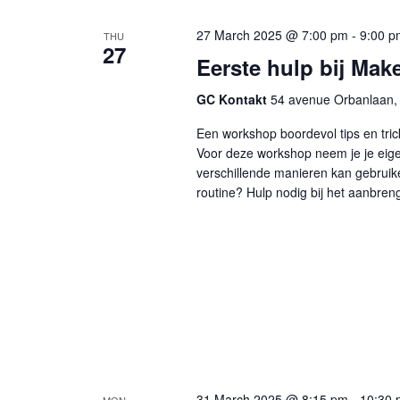
27 March 2025 @ 7:00 pm
-
9:00 p
THU
27
Eerste hulp bij Mak
GC Kontakt
54 avenue Orbanlaan, 
Een workshop boordevol tips en tri
Voor deze workshop neem je je eige
verschillende manieren kan gebruik
routine? Hulp nodig bij het aanbren
31 March 2025 @ 8:15 pm
-
10:30 