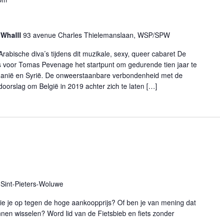
 Whalll
93 avenue Charles Thielemanslaan, WSP/SPW
abische diva’s tijdens dit muzikale, sexy, queer cabaret De
as voor Tomas Pevenage het startpunt om gedurende tien jaar te
rdanië en Syrië. De onweerstaanbare verbondenheid met de
oorslag om België in 2019 achter zich te laten […]
Sint-Pieters-Woluwe
 zie je op tegen de hoge aankoopprijs? Of ben je van mening dat
nnen wisselen? Word lid van de Fietsbieb en fiets zonder