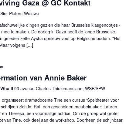
rviving Gaza @ GC Kontakt
Sint-Pieters-Woluwe
afschuwelijke dingen gezien die haar Brusselse klasgenootjes -
n mee te maken. De oorlog in Gaza heeft de jonge Brusselse
en geleden zette Aysha opnieuw voet op Belgische bodem. "Het
 Maar volgens […]
pm
formation van Annie Baker
 Whalll
93 avenue Charles Thielemanslaan, WSP/SPW
 organiseert dramadocente Tine een cursus ‘Speltheater voor
n schrijven zich in: Raf, een gescheiden meubelmaker; Lauren,
r en Theresa, een voormalige actrice. Om de groep wat groter
t van Tine, ook deel aan de workshop. Doorheen de schijnbaar