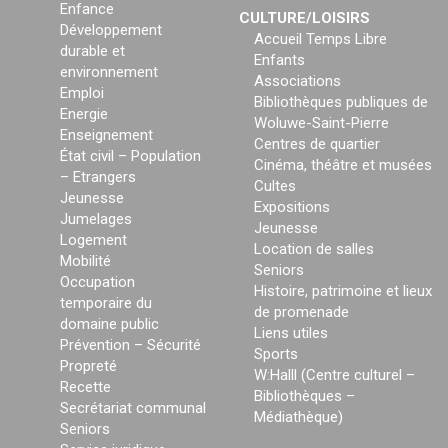
Enfance
CULTURE/LOISIRS
Développement
Accueil Temps Libre
durable et
Enfants
environnement
Associations
Emploi
Bibliothèques publiques de
Energie
Woluwe-Saint-Pierre
Enseignement
Centres de quartier
État civil – Population
Cinéma, théâtre et musées
– Etrangers
Cultes
Jeunesse
Expositions
Jumelages
Jeunesse
Logement
Location de salles
Mobilité
Seniors
Occupation
Histoire, patrimoine et lieux
temporaire du
de promenade
domaine public
Liens utiles
Prévention – Sécurité
Sports
Propreté
W:Halll (Centre culturel –
Recette
Bibliothèques –
Secrétariat communal
Médiathèque)
Seniors