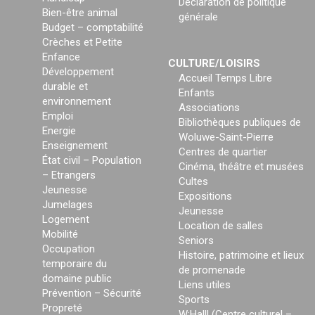
Déclaration de politique
Bien-être animal
générale
Budget – comptabilité
Crèches et Petite
Enfance
CULTURE/LOISIRS
Développement
Accueil Temps Libre
durable et
Enfants
environnement
Associations
Emploi
Bibliothèques publiques de
Energie
Woluwe-Saint-Pierre
Enseignement
Centres de quartier
État civil – Population
Cinéma, théâtre et musées
– Etrangers
Cultes
Jeunesse
Expositions
Jumelages
Jeunesse
Logement
Location de salles
Mobilité
Seniors
Occupation
Histoire, patrimoine et lieux
temporaire du
de promenade
domaine public
Liens utiles
Prévention – Sécurité
Sports
Propreté
W:Halll (Centre culturel –