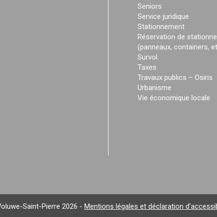
Seniors
Service juridique
Stationnement
Réservation de stationn
(panneaux, containers, et
Survol
Taxes
Travaux publics – Osiris
Urbanisme
Vie économique locale
oluwe-Saint-Pierre 2026 -
Mentions légales et déclaration d'accessib