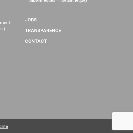
Bibliothèques – Médiathèque)
JOBS
ement
c.)
TRANSPARENCE
CONTACT
ilité