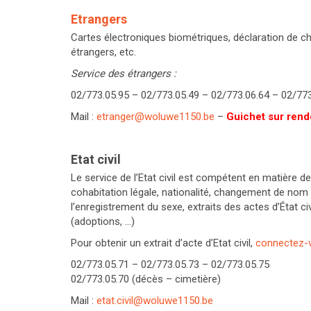
Etrangers
Cartes électroniques biométriques, déclaration de c
étrangers, etc.
Service des étrangers :
02/773.05.95 – 02/773.05.49 – 02/773.06.64 – 02/773
Mail :
etranger@woluwe1150.be
–
Guichet sur rend
Etat civil
Le service de l’Etat civil est compétent en matière 
cohabitation légale, nationalité, changement de nom
l’enregistrement du sexe, extraits des actes d’État ci
(adoptions, …)
Pour obtenir un extrait d’acte d’Etat civil,
connectez-vo
02/773.05.71 – 02/773.05.73 – 02/773.05.75
02/773.05.70 (décès – cimetière)
Mail :
etat.civil@woluwe1150.be