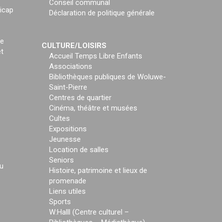
Conseil communal
icap
Déclaration de politique générale
ce
CULTURE/LOISIRS
t
Accueil Temps Libre Enfants
Associations
Bibliothèques publiques de Woluwe-
Saint-Pierre
Centres de quartier
Cinéma, théâtre et musées
Cultes
Expositions
Jeunesse
Location de salles
Seniors
u
Histoire, patrimoine et lieux de
promenade
Liens utiles
Sports
W:Halll (Centre culturel –