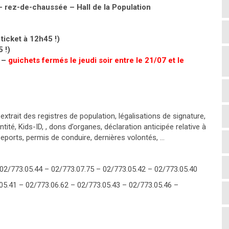
 rez-de-chaussée – Hall de la Population
 ticket à 12h45 !)
 !)
) –
guichets fermés le jeudi soir entre le 21/07 et le
xtrait des registres de population, légalisations de signature,
té, Kids-ID, , dons d’organes, déclaration anticipée relative à
asseports, permis de conduire, dernières volontés, …
: 02/773.05.44 – 02/773.07.75 – 02/773.05.42 – 02/773.05.40
73.05.41 – 02/773.06.62 – 02/773.05.43 – 02/773.05.46 –