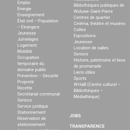
Emploi
Bibliothèques publiques de
Energie
Woluwe-Saint-Pierre
Enseignement
Centres de quartier
État civil – Population
Cinéma, théâtre et musées
– Etrangers
Cultes
Jeunesse
Expositions
Jumelages
Jeunesse
Logement
Location de salles
Mobilité
Seniors
Occupation
Histoire, patrimoine et lieux
temporaire du
de promenade
domaine public
Liens utiles
Prévention – Sécurité
Sports
Propreté
W:Halll (Centre culturel –
Recette
Bibliothèques –
Secrétariat communal
Médiathèque)
Seniors
Service juridique
Stationnement
JOBS
Réservation de
stationnement
TRANSPARENCE