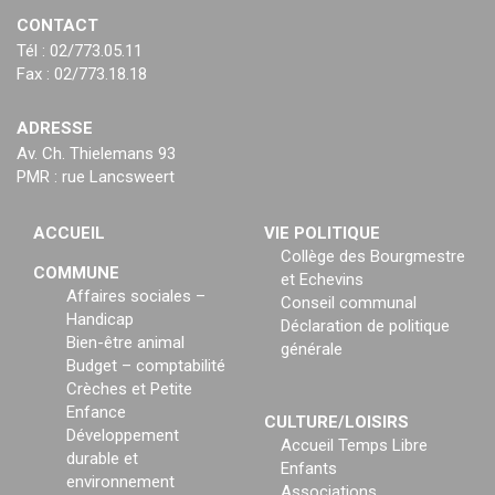
CONTACT
Tél : 02/773.05.11
Fax : 02/773.18.18
ADRESSE
Av. Ch. Thielemans 93
PMR : rue Lancsweert
ACCUEIL
VIE POLITIQUE
Collège des Bourgmestre
COMMUNE
et Echevins
Affaires sociales –
Conseil communal
Handicap
Déclaration de politique
Bien-être animal
générale
Budget – comptabilité
Crèches et Petite
Enfance
CULTURE/LOISIRS
Développement
Accueil Temps Libre
durable et
Enfants
environnement
Associations