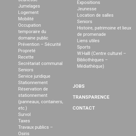
Expositions
Jumelages
Jeunesse
Logement
Location de salles
Mobilité
Seniors
Occupation
Histoire, patrimoine et lieux
temporaire du
de promenade
domaine public
Liens utiles
Prévention – Sécurité
Sports
Propreté
W:Halll (Centre culturel –
Recette
Bibliothèques –
Secrétariat communal
Médiathèque)
Seniors
Service juridique
Stationnement
JOBS
Réservation de
stationnement
TRANSPARENCE
(panneaux, containers,
etc.)
CONTACT
Survol
Taxes
Travaux publics –
Osiris