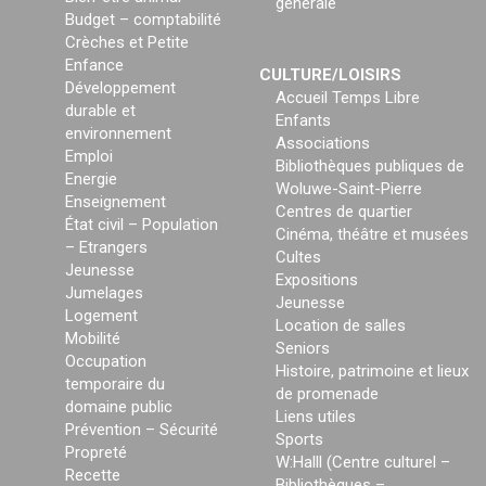
générale
Budget – comptabilité
Crèches et Petite
Enfance
CULTURE/LOISIRS
Développement
Accueil Temps Libre
durable et
Enfants
environnement
Associations
Emploi
Bibliothèques publiques de
Energie
Woluwe-Saint-Pierre
Enseignement
Centres de quartier
État civil – Population
Cinéma, théâtre et musées
– Etrangers
Cultes
Jeunesse
Expositions
Jumelages
Jeunesse
Logement
Location de salles
Mobilité
Seniors
Occupation
Histoire, patrimoine et lieux
temporaire du
de promenade
domaine public
Liens utiles
Prévention – Sécurité
Sports
Propreté
W:Halll (Centre culturel –
Recette
Bibliothèques –