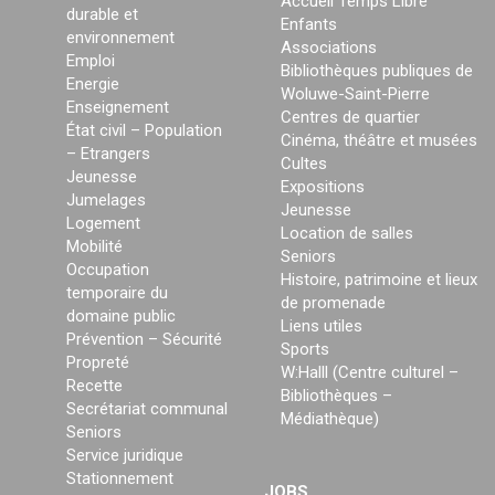
Accueil Temps Libre
durable et
Enfants
environnement
Associations
Emploi
Bibliothèques publiques de
Energie
Woluwe-Saint-Pierre
Enseignement
Centres de quartier
État civil – Population
Cinéma, théâtre et musées
– Etrangers
Cultes
Jeunesse
Expositions
Jumelages
Jeunesse
Logement
Location de salles
Mobilité
Seniors
Occupation
Histoire, patrimoine et lieux
temporaire du
de promenade
domaine public
Liens utiles
Prévention – Sécurité
Sports
Propreté
W:Halll (Centre culturel –
Recette
Bibliothèques –
Secrétariat communal
Médiathèque)
Seniors
Service juridique
Stationnement
JOBS