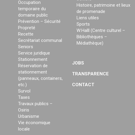
Occupation
Histoire, patrimoine et lieux
temporaire du
de promenade
domaine public
Liens utiles
Prévention – Sécurité
Sports
Propreté
W:Halll (Centre culturel –
Recette
Bibliothèques –
Secrétariat communal
Médiathèque)
Seniors
Service juridique
Stationnement
JOBS
Réservation de
stationnement
TRANSPARENCE
(panneaux, containers,
etc.)
CONTACT
Survol
Taxes
Travaux publics –
Osiris
Urbanisme
Vie économique
locale