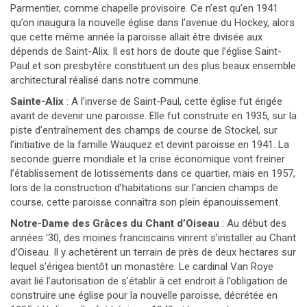
Parmentier, comme chapelle provisoire. Ce n’est qu’en 1941
qu’on inaugura la nouvelle église dans l’avenue du Hockey, alors
que cette même année la paroisse allait être divisée aux
dépends de Saint-Alix. Il est hors de doute que l’église Saint-
Paul et son presbytère constituent un des plus beaux ensemble
architectural réalisé dans notre commune.
Sainte-Alix
: A l’inverse de Saint-Paul, cette église fut érigée
avant de devenir une paroisse. Elle fut construite en 1935, sur la
piste d’entraînement des champs de course de Stockel, sur
l’initiative de la famille Wauquez et devint paroisse en 1941. La
seconde guerre mondiale et la crise économique vont freiner
l’établissement de lotissements dans ce quartier, mais en 1957,
lors de la construction d’habitations sur l’ancien champs de
course, cette paroisse connaîtra son plein épanouissement.
Notre-Dame des Grâces du Chant d’Oiseau
: Au début des
années ’30, des moines franciscains vinrent s’installer au Chant
d’Oiseau. Il y achetèrent un terrain de près de deux hectares sur
lequel s’érigea bientôt un monastère. Le cardinal Van Roye
avait lié l’autorisation de s’établir à cet endroit à l’obligation de
construire une église pour la nouvelle paroisse, décrétée en