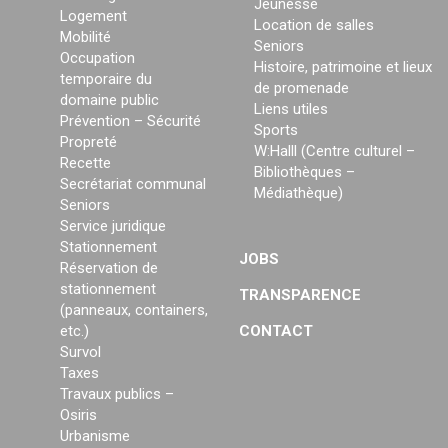
Jeunesse
Logement
Location de salles
Mobilité
Seniors
Occupation
Histoire, patrimoine et lieux
temporaire du
de promenade
domaine public
Liens utiles
Prévention – Sécurité
Sports
Propreté
W:Halll (Centre culturel –
Recette
Bibliothèques –
Secrétariat communal
Médiathèque)
Seniors
Service juridique
Stationnement
JOBS
Réservation de
stationnement
TRANSPARENCE
(panneaux, containers,
etc.)
CONTACT
Survol
Taxes
Travaux publics –
Osiris
Urbanisme