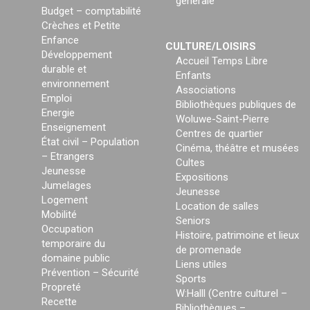
générale
Budget – comptabilité
Crèches et Petite
Enfance
CULTURE/LOISIRS
Développement
Accueil Temps Libre
durable et
Enfants
environnement
Associations
Emploi
Bibliothèques publiques de
Energie
Woluwe-Saint-Pierre
Enseignement
Centres de quartier
État civil – Population
Cinéma, théâtre et musées
– Etrangers
Cultes
Jeunesse
Expositions
Jumelages
Jeunesse
Logement
Location de salles
Mobilité
Seniors
Occupation
Histoire, patrimoine et lieux
temporaire du
de promenade
domaine public
Liens utiles
Prévention – Sécurité
Sports
Propreté
W:Halll (Centre culturel –
Recette
Bibliothèques –