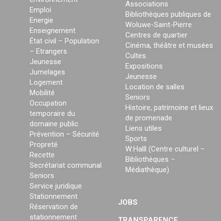
Associations
Emploi
Bibliothèques publiques de
Energie
Woluwe-Saint-Pierre
Enseignement
Centres de quartier
État civil – Population
Cinéma, théâtre et musées
– Etrangers
Cultes
Jeunesse
Expositions
Jumelages
Jeunesse
Logement
Location de salles
Mobilité
Seniors
Occupation
Histoire, patrimoine et lieux
temporaire du
de promenade
domaine public
Liens utiles
Prévention – Sécurité
Sports
Propreté
W:Halll (Centre culturel –
Recette
Bibliothèques –
Secrétariat communal
Médiathèque)
Seniors
Service juridique
Stationnement
JOBS
Réservation de
stationnement
TRANSPARENCE