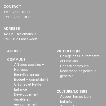
CONTACT
Tél : 02/773.05.11
Fax : 02/773.18.18
ADRESSE
Av. Ch. Thielemans 93
PMR : rue Lancsweert
ACCUEIL
VIE POLITIQUE
Collège des Bourgmestre
COMMUNE
et Echevins
Affaires sociales –
Conseil communal
Handicap
Déclaration de politique
Bien-être animal
générale
Budget – comptabilité
Crèches et Petite
Enfance
CULTURE/LOISIRS
Développement
Accueil Temps Libre
durable et
Enfants
environnement