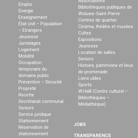
Associations
Emploi
Bibliothèques publiques de
Energie
Woluwe-Saint-Pierre
Enseignement
Centres de quartier
État civil – Population
Cinéma, théâtre et musées
– Etrangers
Cultes
Jeunesse
Expositions
Jumelages
Jeunesse
Logement
Location de salles
Mobilité
Seniors
Occupation
Histoire, patrimoine et lieux
temporaire du
de promenade
domaine public
Liens utiles
Prévention – Sécurité
Sports
Propreté
W:Halll (Centre culturel –
Recette
Bibliothèques –
Secrétariat communal
Médiathèque)
Seniors
Service juridique
Stationnement
JOBS
Réservation de
stationnement
TRANSPARENCE