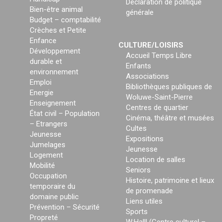
Déclaration de politique
Bien-être animal
générale
Budget – comptabilité
Crèches et Petite
Enfance
CULTURE/LOISIRS
Développement
Accueil Temps Libre
durable et
Enfants
environnement
Associations
Emploi
Bibliothèques publiques de
Energie
Woluwe-Saint-Pierre
Enseignement
Centres de quartier
État civil – Population
Cinéma, théâtre et musées
– Etrangers
Cultes
Jeunesse
Expositions
Jumelages
Jeunesse
Logement
Location de salles
Mobilité
Seniors
Occupation
Histoire, patrimoine et lieux
temporaire du
de promenade
domaine public
Liens utiles
Prévention – Sécurité
Sports
Propreté
W:Halll (Centre culturel –