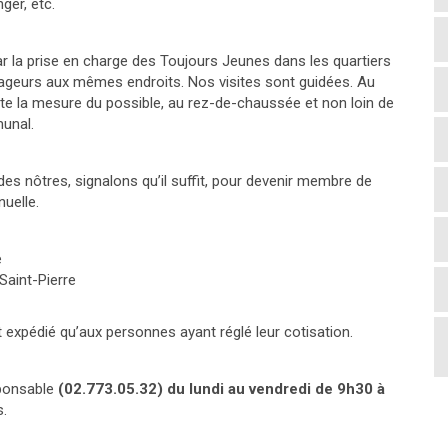
ger, etc.
la prise en charge des Toujours Jeunes dans les quartiers
ageurs aux mêmes endroits. Nos visites sont guidées. Au
ute la mesure du possible, au rez-de-chaussée et non loin de
munal.
des nôtres, signalons qu’il suffit, pour devenir membre de
nuelle.
e
Saint-Pierre
st expédié qu’aux personnes ayant réglé leur cotisation.
esponsable
(02.773.05.32) du lundi au vendredi de 9h30 à
s.