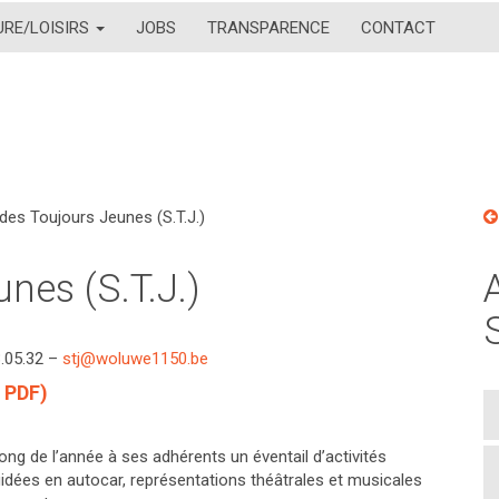
URE/LOISIRS
JOBS
TRANSPARENCE
CONTACT
 des Toujours Jeunes (S.T.J.)
nes (S.T.J.)
.05.32 –
stj@woluwe1150.be
 PDF)
ng de l’année à ses adhérents un éventail d’activités
guidées en autocar, représentations théâtrales et musicales