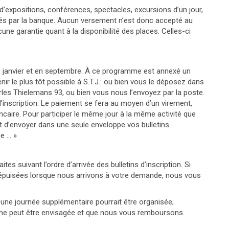
d’expositions, conférences, spectacles, excursions d’un jour,
tués par la banque. Aucun versement n’est donc accepté au
ne garantie quant à la disponibilité des places. Celles-ci
 janvier et en septembre. À ce programme est annexé un
venir le plus tôt possible à S.T.J.: ou bien vous le déposez dans
rles Thielemans 93, ou bien vous nous l’envoyez par la poste.
’inscription. Le paiement se fera au moyen d’un virement,
caire. Pour participer le même jour à la même activité que
t d’envoyer dans une seule enveloppe vos bulletins
me … »
tes suivant l’ordre d’arrivée des bulletins d’inscription. Si
t épuisées lorsque nous arrivons à votre demande, nous vous
une journée supplémentaire pourrait être organisée;
 ne peut être envisagée et que nous vous remboursons.