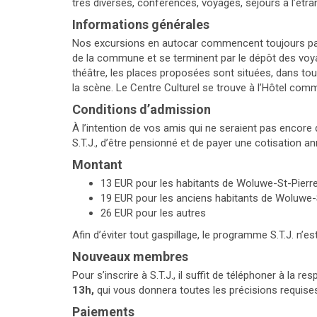
très diverses, conférences, voyages, séjours à l’étran
Informations générales
Nos excursions en autocar commencent toujours par 
de la commune et se terminent par le dépôt des voy
théâtre, les places proposées sont situées, dans to
la scène. Le Centre Culturel se trouve à l’Hôtel com
Conditions d’admission
À l’intention de vos amis qui ne seraient pas encore 
S.T.J., d’être pensionné et de payer une cotisation an
Montant
13 EUR pour les habitants de Woluwe-St-Pierr
19 EUR pour les anciens habitants de Woluwe-
26 EUR pour les autres
Afin d’éviter tout gaspillage, le programme S.T.J. n’e
Nouveaux membres
Pour s’inscrire à S.T.J., il suffit de téléphoner à la r
13h,
qui vous donnera toutes les précisions requise
Paiements