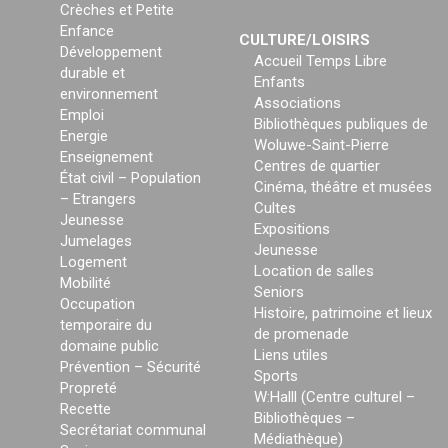
Crèches et Petite
Enfance
CULTURE/LOISIRS
Développement
Accueil Temps Libre
durable et
Enfants
environnement
Associations
Emploi
Bibliothèques publiques de
Energie
Woluwe-Saint-Pierre
Enseignement
Centres de quartier
État civil – Population
Cinéma, théâtre et musées
– Etrangers
Cultes
Jeunesse
Expositions
Jumelages
Jeunesse
Logement
Location de salles
Mobilité
Seniors
Occupation
Histoire, patrimoine et lieux
temporaire du
de promenade
domaine public
Liens utiles
Prévention – Sécurité
Sports
Propreté
W:Halll (Centre culturel –
Recette
Bibliothèques –
Secrétariat communal
Médiathèque)