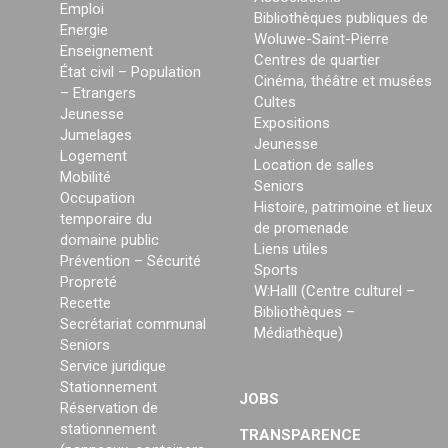
Emploi
Bibliothèques publiques de
Energie
Woluwe-Saint-Pierre
Enseignement
Centres de quartier
État civil – Population
Cinéma, théâtre et musées
– Etrangers
Cultes
Jeunesse
Expositions
Jumelages
Jeunesse
Logement
Location de salles
Mobilité
Seniors
Occupation
Histoire, patrimoine et lieux
temporaire du
de promenade
domaine public
Liens utiles
Prévention – Sécurité
Sports
Propreté
W:Halll (Centre culturel –
Recette
Bibliothèques –
Secrétariat communal
Médiathèque)
Seniors
Service juridique
Stationnement
JOBS
Réservation de
stationnement
TRANSPARENCE