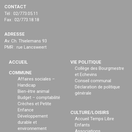
CONTACT
Tél : 02/773.05.11
Fax : 02/773.18.18
ADRESSE
Av. Ch. Thielemans 93
PMR : rue Lancsweert
ACCUEIL
VIE POLITIQUE
Collège des Bourgmestre
COMMUNE
et Echevins
Affaires sociales –
Conseil communal
Handicap
Déclaration de politique
Bien-être animal
générale
Budget – comptabilité
Crèches et Petite
Enfance
CULTURE/LOISIRS
Développement
Accueil Temps Libre
durable et
Enfants
environnement
Associations