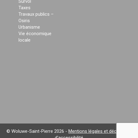
Survol
Taxes
Travaux publics –
Osiris
Urbanisme
Vie économique
locale
© Woluwe-Saint-Pierre 2026 -
Mentions légales et déclaration
d'accessibilité