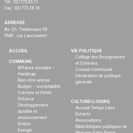
Tél : 02/773.05.11
Fax : 02/773.18.18
ADRESSE
Av. Ch. Thielemans 93
PMR : rue Lancsweert
ACCUEIL
VIE POLITIQUE
Collège des Bourgmestre
COMMUNE
et Echevins
Affaires sociales –
Conseil communal
Handicap
Déclaration de politique
Bien-être animal
générale
Budget – comptabilité
Crèches et Petite
Enfance
CULTURE/LOISIRS
Développement
Accueil Temps Libre
durable et
Enfants
environnement
Associations
Emploi
Bibliothèques publiques de
Energie
Woluwe-Saint-Pierre