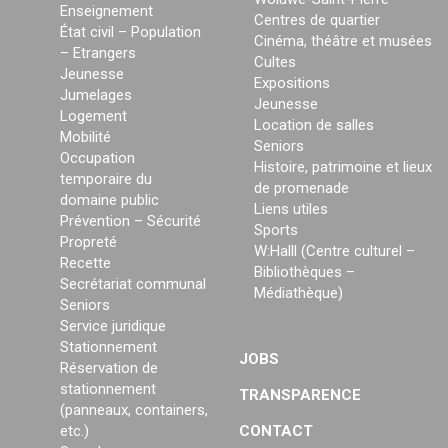
Enseignement
Centres de quartier
État civil – Population
Cinéma, théâtre et musées
– Etrangers
Cultes
Jeunesse
Expositions
Jumelages
Jeunesse
Logement
Location de salles
Mobilité
Seniors
Occupation
Histoire, patrimoine et lieux
temporaire du
de promenade
domaine public
Liens utiles
Prévention – Sécurité
Sports
Propreté
W:Halll (Centre culturel –
Recette
Bibliothèques –
Secrétariat communal
Médiathèque)
Seniors
Service juridique
Stationnement
JOBS
Réservation de
stationnement
TRANSPARENCE
(panneaux, containers,
etc.)
CONTACT