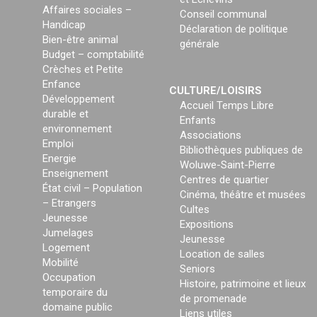
Affaires sociales –
Conseil communal
Handicap
Déclaration de politique
Bien-être animal
générale
Budget – comptabilité
Crèches et Petite
Enfance
CULTURE/LOISIRS
Développement
Accueil Temps Libre
durable et
Enfants
environnement
Associations
Emploi
Bibliothèques publiques de
Energie
Woluwe-Saint-Pierre
Enseignement
Centres de quartier
État civil – Population
Cinéma, théâtre et musées
– Etrangers
Cultes
Jeunesse
Expositions
Jumelages
Jeunesse
Logement
Location de salles
Mobilité
Seniors
Occupation
Histoire, patrimoine et lieux
temporaire du
de promenade
domaine public
Liens utiles