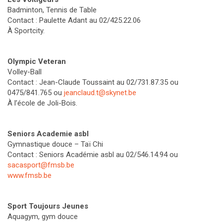
Badminton, Tennis de Table
Contact : Paulette Adant au 02/425.22.06
À Sportcity.
Olympic Veteran
Volley-Ball
Contact : Jean-Claude Toussaint au 02/731.87.35 ou
0475/841.765 ou
jeanclaud.t@skynet.be
À l’école de Joli-Bois.
Seniors Academie asbl
Gymnastique douce – Taï Chi
Contact : Seniors Académie asbl au 02/546.14.94 ou
sacasport@fmsb.be
www.fmsb.be
Sport Toujours Jeunes
Aquagym, gym douce