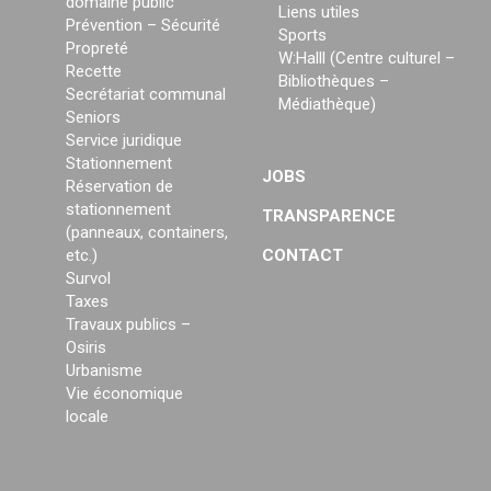
domaine public
Liens utiles
Prévention – Sécurité
Sports
Propreté
W:Halll (Centre culturel –
Recette
Bibliothèques –
Secrétariat communal
Médiathèque)
Seniors
Service juridique
Stationnement
JOBS
Réservation de
stationnement
TRANSPARENCE
(panneaux, containers,
etc.)
CONTACT
Survol
Taxes
Travaux publics –
Osiris
Urbanisme
Vie économique
locale