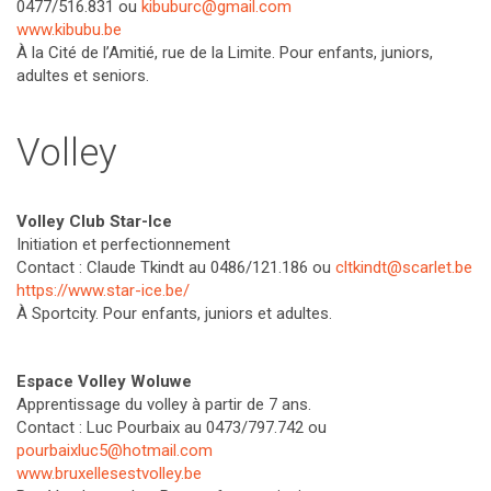
0477/516.831 ou
kibuburc@gmail.com
www.kibubu.be
À la Cité de l’Amitié, rue de la Limite. Pour enfants, juniors,
adultes et seniors.
Volley
Volley Club Star-Ice
Initiation et perfectionnement
Contact : Claude Tkindt au 0486/121.186 ou
cltkindt@scarlet.be
https://www.star-ice.be/
À Sportcity. Pour enfants, juniors et adultes.
Espace Volley Woluwe
Apprentissage du volley à partir de 7 ans.
Contact : Luc Pourbaix au 0473/797.742 ou
pourbaixluc5@hotmail.com
www.bruxellesestvolley.be