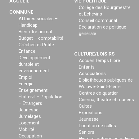
ACCUEIL
VIE POLITIQUE
Collège des Bourgmestre
COMMUNE
et Echevins
Affaires sociales –
Conseil communal
Handicap
Déclaration de politique
Bien-être animal
générale
Budget – comptabilité
Crèches et Petite
Enfance
CULTURE/LOISIRS
Développement
Accueil Temps Libre
durable et
Enfants
environnement
Associations
Emploi
Bibliothèques publiques de
Energie
Woluwe-Saint-Pierre
Enseignement
Centres de quartier
État civil – Population
Cinéma, théâtre et musées
– Etrangers
Cultes
Jeunesse
Expositions
Jumelages
Jeunesse
Logement
Location de salles
Mobilité
Seniors
Occupation
Histoire, patrimoine et lieux