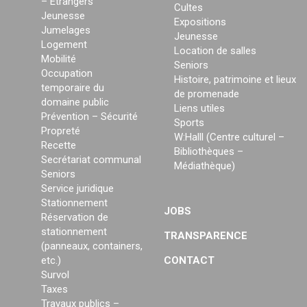
– Etrangers
Cultes
Jeunesse
Expositions
Jumelages
Jeunesse
Logement
Location de salles
Mobilité
Seniors
Occupation
Histoire, patrimoine et lieux
temporaire du
de promenade
domaine public
Liens utiles
Prévention – Sécurité
Sports
Propreté
W:Halll (Centre culturel –
Recette
Bibliothèques –
Secrétariat communal
Médiathèque)
Seniors
Service juridique
Stationnement
JOBS
Réservation de
stationnement
TRANSPARENCE
(panneaux, containers,
etc.)
CONTACT
Survol
Taxes
Travaux publics –