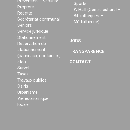
Prévention – Sécurité
Sports
Propreté
W:Halll (Centre culturel –
Recette
Bibliothèques –
Secrétariat communal
Médiathèque)
Seniors
Service juridique
Stationnement
JOBS
Réservation de
stationnement
TRANSPARENCE
(panneaux, containers,
etc.)
CONTACT
Survol
Taxes
Travaux publics –
Osiris
Urbanisme
Vie économique
locale