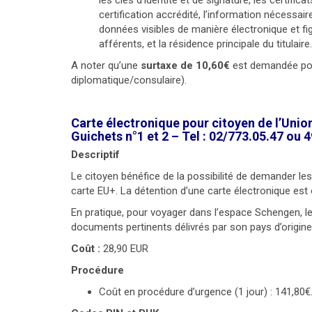
les clés d’identité et de signature, les certifica
certification accrédité, l’information nécessaire
données visibles de manière électronique et figur
afférents, et la résidence principale du titulaire.
A noter qu’une
surtaxe de 10,60€
est demandée pour
diplomatique/consulaire).
Carte électronique pour citoyen de l’Unio
Guichets n°1 et 2 – Tel : 02/773.05.47 ou 4
Descriptif
Le citoyen bénéfice de la possibilité de demander l
carte EU+. La détention d’une carte électronique est o
En pratique, pour voyager dans l’espace Schengen, l
documents pertinents délivrés par son pays d’origine,
Coût :
28,90 EUR
Procédure
Coût en procédure d’urgence (1 jour) : 141,80€