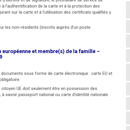
ts d’identité et de signature, le prestataire de service de
 à l’authentification de la carte et à la protection des
ant sur la carte et à l’utilisation des certificats qualifiés y
 les non-résidents (inscrits auprès d’un poste
n européenne et membre(s) de la famille –
9
es documents sous forme de carte électronique : carte EU et
bligatoire.
e citoyen UE doit seulement être en possession des
 à savoir passeport national ou carte d’identité nationale.
.