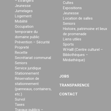
– Etrangers
Cultes
Jeunesse
Expositions
Jumelages
Jeunesse
Logement
Location de salles
Mobilité
Seniors
Occupation
Histoire, patrimoine et lieux
temporaire du
de promenade
domaine public
Liens utiles
Prévention – Sécurité
Sports
Propreté
W:Halll (Centre culturel –
Recette
Bibliothèques –
Secrétariat communal
Médiathèque)
Seniors
Service juridique
Stationnement
JOBS
Réservation de
stationnement
TRANSPARENCE
(panneaux, containers,
etc.)
CONTACT
Survol
Taxes
Travaux publics –