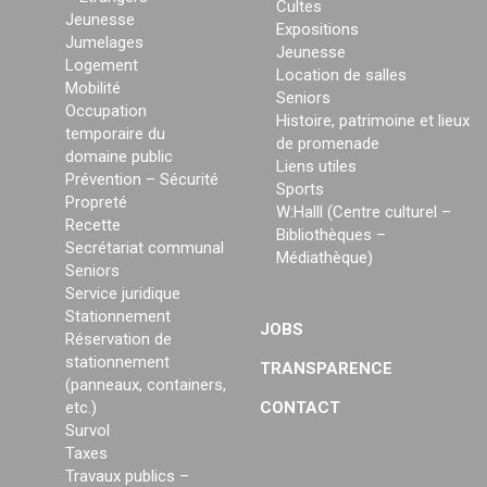
Cultes
Jeunesse
Expositions
Jumelages
Jeunesse
Logement
Location de salles
Mobilité
Seniors
Occupation
Histoire, patrimoine et lieux
temporaire du
de promenade
domaine public
Liens utiles
Prévention – Sécurité
Sports
Propreté
W:Halll (Centre culturel –
Recette
Bibliothèques –
Secrétariat communal
Médiathèque)
Seniors
Service juridique
Stationnement
JOBS
Réservation de
stationnement
TRANSPARENCE
(panneaux, containers,
etc.)
CONTACT
Survol
Taxes
Travaux publics –