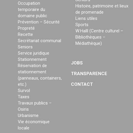
Occupation
Histoire, patrimoine et lieux
temporaire du
de promenade
domaine public
Liens utiles
Prévention – Sécurité
Sports
Propreté
W:Halll (Centre culturel –
Recette
Bibliothèques –
Secrétariat communal
Médiathèque)
Seniors
Service juridique
Stationnement
JOBS
Réservation de
stationnement
TRANSPARENCE
(panneaux, containers,
etc.)
CONTACT
Survol
Taxes
Travaux publics –
Osiris
Urbanisme
Vie économique
locale