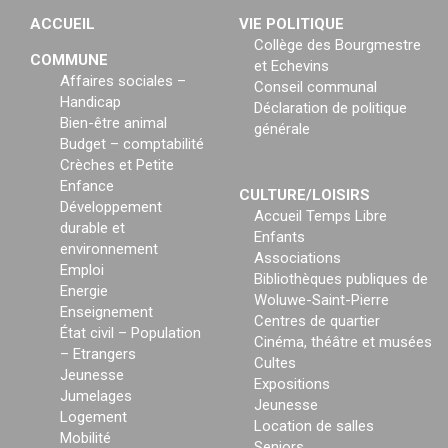
ACCUEIL
VIE POLITIQUE
Collège des Bourgmestre
COMMUNE
et Echevins
Affaires sociales –
Conseil communal
Handicap
Déclaration de politique
Bien-être animal
générale
Budget – comptabilité
Crèches et Petite
Enfance
CULTURE/LOISIRS
Développement
Accueil Temps Libre
durable et
Enfants
environnement
Associations
Emploi
Bibliothèques publiques de
Energie
Woluwe-Saint-Pierre
Enseignement
Centres de quartier
État civil – Population
Cinéma, théâtre et musées
– Etrangers
Cultes
Jeunesse
Expositions
Jumelages
Jeunesse
Logement
Location de salles
Mobilité
Seniors