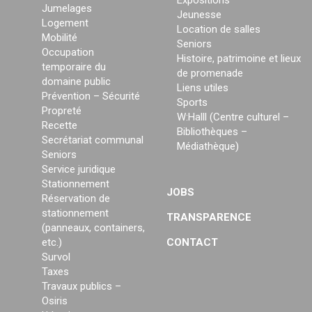
Expositions
Jumelages
Jeunesse
Logement
Location de salles
Mobilité
Seniors
Occupation
Histoire, patrimoine et lieux
temporaire du
de promenade
domaine public
Liens utiles
Prévention – Sécurité
Sports
Propreté
W:Halll (Centre culturel –
Recette
Bibliothèques –
Secrétariat communal
Médiathèque)
Seniors
Service juridique
Stationnement
JOBS
Réservation de
stationnement
TRANSPARENCE
(panneaux, containers,
etc.)
CONTACT
Survol
Taxes
Travaux publics –
Osiris