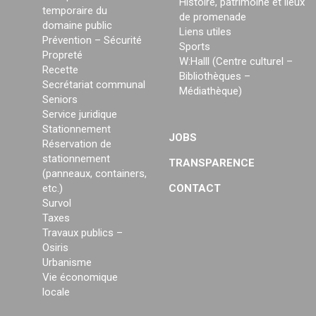
Histoire, patrimoine et lieux
temporaire du
de promenade
domaine public
Liens utiles
Prévention – Sécurité
Sports
Propreté
W:Halll (Centre culturel –
Recette
Bibliothèques –
Secrétariat communal
Médiathèque)
Seniors
Service juridique
Stationnement
JOBS
Réservation de
stationnement
TRANSPARENCE
(panneaux, containers,
etc.)
CONTACT
Survol
Taxes
Travaux publics –
Osiris
Urbanisme
Vie économique
locale