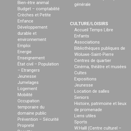
Bien-être animal
générale
Budget – comptabilité
Crèches et Petite
Enfance
CULTURE/LOISIRS
Développement
Accueil Temps Libre
durable et
Enfants
environnement
Associations
Emploi
Bibliothèques publiques de
Energie
Woluwe-Saint-Pierre
Enseignement
Centres de quartier
État civil – Population
Cinéma, théâtre et musées
– Etrangers
Cultes
Jeunesse
Expositions
Jumelages
Jeunesse
Logement
Location de salles
Mobilité
Seniors
Occupation
Histoire, patrimoine et lieux
temporaire du
de promenade
domaine public
Liens utiles
Prévention – Sécurité
Sports
Propreté
W:Halll (Centre culturel –