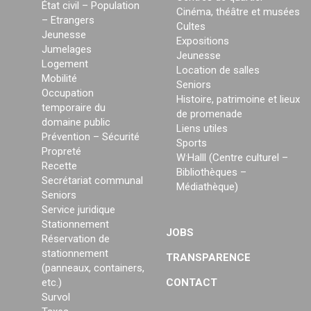
État civil – Population
Cinéma, théâtre et musées
– Etrangers
Cultes
Jeunesse
Expositions
Jumelages
Jeunesse
Logement
Location de salles
Mobilité
Seniors
Occupation
Histoire, patrimoine et lieux
temporaire du
de promenade
domaine public
Liens utiles
Prévention – Sécurité
Sports
Propreté
W:Halll (Centre culturel –
Recette
Bibliothèques –
Secrétariat communal
Médiathèque)
Seniors
Service juridique
Stationnement
JOBS
Réservation de
stationnement
TRANSPARENCE
(panneaux, containers,
etc.)
CONTACT
Survol