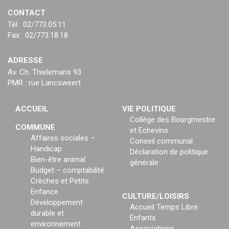
CONTACT
Tél : 02/773.05.11
Fax : 02/773.18.18
ADRESSE
Av. Ch. Thielemans 93
PMR : rue Lancsweert
ACCUEIL
VIE POLITIQUE
Collège des Bourgmestre
COMMUNE
et Echevins
Affaires sociales –
Conseil communal
Handicap
Déclaration de politique
Bien-être animal
générale
Budget – comptabilité
Crèches et Petite
Enfance
CULTURE/LOISIRS
Développement
Accueil Temps Libre
durable et
Enfants
environnement
Associations