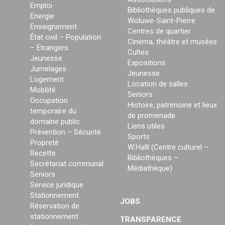
Emploi
Bibliothèques publiques de
Energie
Woluwe-Saint-Pierre
Enseignement
Centres de quartier
État civil – Population
Cinéma, théâtre et musées
– Etrangers
Cultes
Jeunesse
Expositions
Jumelages
Jeunesse
Logement
Location de salles
Mobilité
Seniors
Occupation
Histoire, patrimoine et lieux
temporaire du
de promenade
domaine public
Liens utiles
Prévention – Sécurité
Sports
Propreté
W:Halll (Centre culturel –
Recette
Bibliothèques –
Secrétariat communal
Médiathèque)
Seniors
Service juridique
Stationnement
JOBS
Réservation de
stationnement
TRANSPARENCE