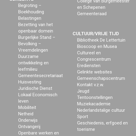
College van Burgemeester
Begroting –
en Schepenen
Boekhouding
Gemeenteraad
Belastingen
Bezetting van het
openbaar domein
CULTUUR/VRIJE TIJD
Burgerlijke Stand –
Bibliotheek De Lettertuin
Bevolking –
Bioscoop en Musea
Vreemdelingen
Cultureel en
Duurzame
Congrescentrum
ontwikkeling en
Erediensten
leefmilieu
Gelinkte websites
Gemeentesecretariaat
Gemeenschapscentrum
Huisvesting
Kontakt v.z.w.
Juridische Dienst
Jeugd
Lokaal Economisch
Tentoonstellingen
leven
Muziekacademie
Mobiliteit
Nederlandstalige cultuur
Netheid
Sport
Onderwijs
Geschiedenis, erfgoed en
Ontvangerij
toerisme
Openbare werken en