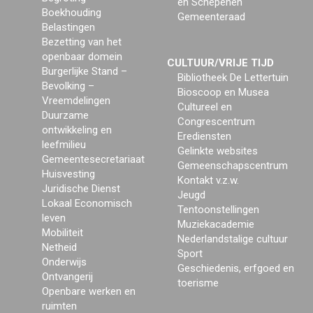
en Schepenen
Boekhouding
Gemeenteraad
Belastingen
Bezetting van het
openbaar domein
CULTUUR/VRIJE TIJD
Burgerlijke Stand –
Bibliotheek De Lettertuin
Bevolking –
Bioscoop en Musea
Vreemdelingen
Cultureel en
Duurzame
Congrescentrum
ontwikkeling en
Erediensten
leefmilieu
Gelinkte websites
Gemeentesecretariaat
Gemeenschapscentrum
Huisvesting
Kontakt v.z.w.
Juridische Dienst
Jeugd
Lokaal Economisch
Tentoonstellingen
leven
Muziekacademie
Mobiliteit
Nederlandstalige cultuur
Netheid
Sport
Onderwijs
Geschiedenis, erfgoed en
Ontvangerij
toerisme
Openbare werken en
ruimten