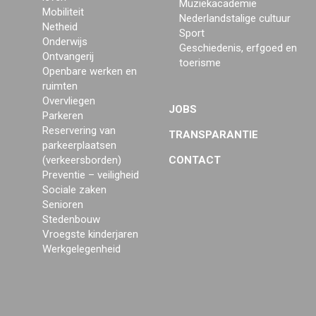
Muziekacademie
Mobiliteit
Nederlandstalige cultuur
Netheid
Sport
Onderwijs
Geschiedenis, erfgoed en
Ontvangerij
toerisme
Openbare werken en
ruimten
Overvliegen
JOBS
Parkeren
Reservering van
TRANSPARANTIE
parkeerplaatsen
(verkeersborden)
CONTACT
Preventie – veiligheid
Sociale zaken
Senioren
Stedenbouw
Vroegste kinderjaren
Werkgelegenheid