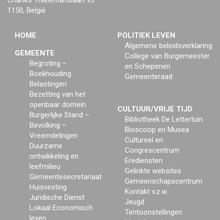
Charles Thielemanslaan 93
1150, België
HOME
POLITIEK LEVEN
Algemene beleidsverklaring
GEMEENTE
College van Burgemeester
Begroting –
en Schepenen
Boekhouding
Gemeenteraad
Belastingen
Bezetting van het
openbaar domein
CULTUUR/VRIJE TIJD
Burgerlijke Stand –
Bibliotheek De Lettertuin
Bevolking –
Bioscoop en Musea
Vreemdelingen
Cultureel en
Duurzame
Congrescentrum
ontwikkeling en
Erediensten
leefmilieu
Gelinkte websites
Gemeentesecretariaat
Gemeenschapscentrum
Huisvesting
Kontakt v.z.w.
Juridische Dienst
Jeugd
Lokaal Economisch
Tentoonstellingen
leven