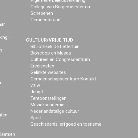
Algemene beleidsverklaring
College van Burgemeester en
g
Schepenen
Gemeenteraad
aar
king –
CULTUUR/VRIJE TIJD
Bibliotheek De Lettertuin
n
Bioscoop en Musea
Cultureel en Congrescentrum
Erediensten
Gelinkte websites
Gemeenschapscentrum Kontakt
n
v.z.w.
Jeugd
Tentoonstellingen
Muziekacademie
Nederlandstalige cultuur
mten
Sport
Geschiedenis, erfgoed en toerisme
plaatsen