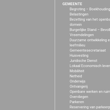
GEMEENTE
Begroting – Boekhoudin
Belastingen
Bezetting van het openb
domein
Burgerlijke Stand – Bevol
Vreemdelingen
Duurzame ontwikkeling e
leefmilieu
Gemeentesecretariaat
Huisvesting
Juridische Dienst
Lokaal Economisch leve
Mobiliteit
Netheid
Onderwijs
Ontvangerij
Openbare werken en rui
Overvliegen
Parkeren
Reservering van parkeer