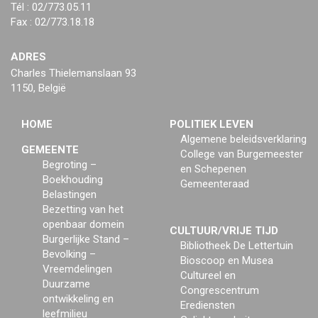
Tél : 02/773.05.11
Fax : 02/773.18.18
ADRES
Charles Thielemanslaan 93
1150, België
HOME
POLITIEK LEVEN
Algemene beleidsverklaring
GEMEENTE
College van Burgemeester
Begroting –
en Schepenen
Boekhouding
Gemeenteraad
Belastingen
Bezetting van het
openbaar domein
CULTUUR/VRIJE TIJD
Burgerlijke Stand –
Bibliotheek De Lettertuin
Bevolking –
Bioscoop en Musea
Vreemdelingen
Cultureel en
Duurzame
Congrescentrum
ontwikkeling en
Erediensten
leefmilieu