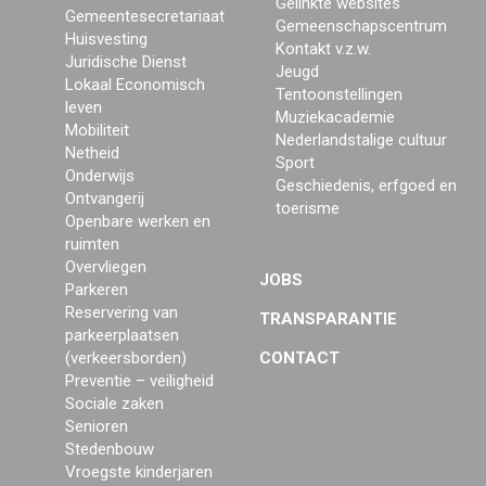
Gelinkte websites
Gemeentesecretariaat
Gemeenschapscentrum
Huisvesting
Kontakt v.z.w.
Juridische Dienst
Jeugd
Lokaal Economisch
Tentoonstellingen
leven
Muziekacademie
Mobiliteit
Nederlandstalige cultuur
Netheid
Sport
Onderwijs
Geschiedenis, erfgoed en
Ontvangerij
toerisme
Openbare werken en
ruimten
Overvliegen
JOBS
Parkeren
Reservering van
TRANSPARANTIE
parkeerplaatsen
(verkeersborden)
CONTACT
Preventie – veiligheid
Sociale zaken
Senioren
Stedenbouw
Vroegste kinderjaren