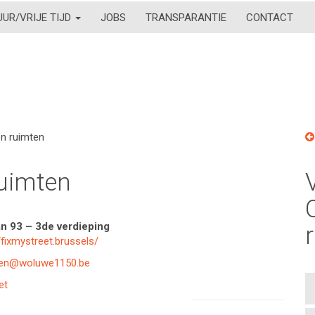
UUR/VRIJE TIJD
JOBS
TRANSPARANTIE
CONTACT
n ruimten
uimten
n 93 – 3de verdieping
/fixmystreet.brussels/
ten@woluwe1150.be
et