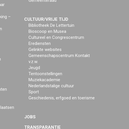
Gemeenteraad
aar
king –
CULTUUR/VRIJE TIJD
Bibliotheek De Lettertuin
n
Bioscoop en Musea
Cultureel en Congrescentrum
Erediensten
Gelinkte websites
Gemeenschapscentrum Kontakt
n
v.z.w.
Jeugd
Tentoonstellingen
Muziekacademie
Nederlandstalige cultuur
mten
Sport
Geschiedenis, erfgoed en toerisme
plaatsen
JOBS
TRANSPARANTIE