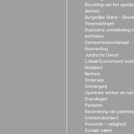
Bezetting van het openb
domein
Burgerlijke Stand – Bevol
Vreemdelingen
Duurzame ontwikkeling e
leefmilieu
Gemeentesecretariaat
Huisvesting
Juridische Dienst
Lokaal Economisch leve
Mobiliteit
Netheid
Onderwijs
Ontvangerij
Openbare werken en rui
Overvliegen
Parkeren
Reservering van parkeer
(verkeersborden)
Preventie – veiligheid
Sociale zaken