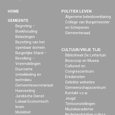
HOME
POLITIEK LEVEN
Algemene beleidsverklaring
GEMEENTE
College van Burgemeester
Begroting –
en Schepenen
Boekhouding
Gemeenteraad
Belastingen
Bezetting van het
openbaar domein
CULTUUR/VRIJE TIJD
Burgerlijke Stand –
Bibliotheek De Lettertuin
Bevolking –
Bioscoop en Musea
Vreemdelingen
Cultureel en
Duurzame
Congrescentrum
ontwikkeling en
Erediensten
leefmilieu
Gelinkte websites
Gemeentesecretariaat
Gemeenschapscentrum
Huisvesting
Kontakt v.z.w.
Juridische Dienst
Jeugd
Lokaal Economisch
Tentoonstellingen
leven
Muziekacademie
Mobiliteit
Nederlandstalige cultuur