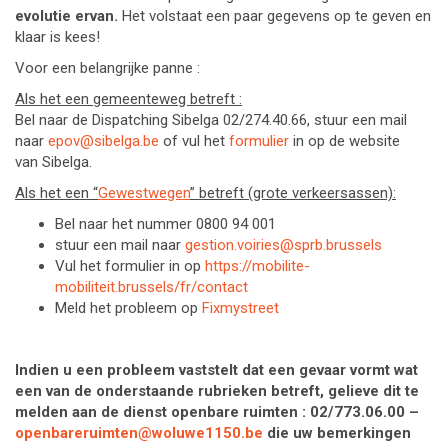
evolutie ervan.
Het volstaat een paar gegevens op te geven en
klaar is kees!
Voor een belangrijke panne :
Als het een gemeenteweg betreft :
Bel naar de Dispatching Sibelga 02/274.40.66, stuur een mail
naar
epov@sibelga.be
of vul het
formulier
in op de website
van Sibelga.
Als het een “
Gewestwegen
” betreft (grote verkeersassen):
Bel naar het nummer 0800 94 001
stuur een mail naar
gestion.voiries@sprb.brussels
Vul het formulier in op
https://mobilite-
mobiliteit.brussels/fr/contact
Meld het probleem op
Fixmystreet
Indien u een probleem vaststelt dat een gevaar vormt wat
een van de onderstaande rubrieken betreft, gelieve dit te
melden aan de dienst openbare ruimten : 02/773.06.00 –
openbareruimten@woluwe1150.be
die uw bemerkingen