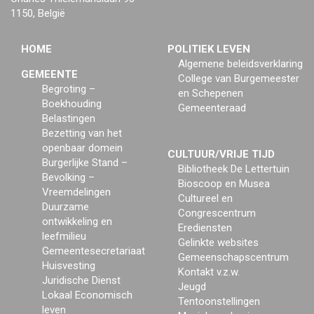
1150, België
HOME
POLITIEK LEVEN
Algemene beleidsverklaring
GEMEENTE
College van Burgemeester
Begroting –
en Schepenen
Boekhouding
Gemeenteraad
Belastingen
Bezetting van het
openbaar domein
CULTUUR/VRIJE TIJD
Burgerlijke Stand –
Bibliotheek De Lettertuin
Bevolking –
Bioscoop en Musea
Vreemdelingen
Cultureel en
Duurzame
Congrescentrum
ontwikkeling en
Erediensten
leefmilieu
Gelinkte websites
Gemeentesecretariaat
Gemeenschapscentrum
Huisvesting
Kontakt v.z.w.
Juridische Dienst
Jeugd
Lokaal Economisch
Tentoonstellingen
leven