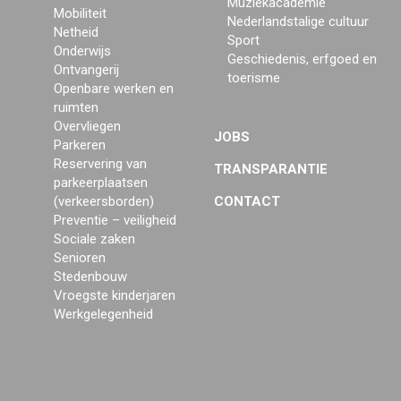
Muziekacademie
Mobiliteit
Nederlandstalige cultuur
Netheid
Sport
Onderwijs
Geschiedenis, erfgoed en
Ontvangerij
toerisme
Openbare werken en
ruimten
Overvliegen
JOBS
Parkeren
Reservering van
TRANSPARANTIE
parkeerplaatsen
(verkeersborden)
CONTACT
Preventie – veiligheid
Sociale zaken
Senioren
Stedenbouw
Vroegste kinderjaren
Werkgelegenheid