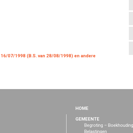
 16/07/1998 (B.S. van 28/08/1998) en andere
HOME
GEMEENTE
Begroting – Boekhoudin
Belastingen