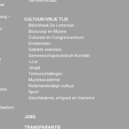
Gemeenteraad
aar
king –
CULTUUR/VRIJE TIJD
Bibliotheek De Lettertuin
n
Bioscoop en Musea
Cultureel en Congrescentrum
Erediensten
Gelinkte websites
Gemeenschapscentrum Kontakt
n
v.z.w.
Jeugd
Tentoonstellingen
Muziekacademie
Nederlandstalige cultuur
mten
Sport
Geschiedenis, erfgoed en toerisme
plaatsen
JOBS
TRANSPARANTIE