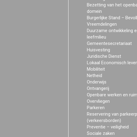
Bezetting van het openb
domein
Burgerlijke Stand – Bevol
Vreemdelingen
Duurzame ontwikkeling e
leefmilieu
Gemeentesecretariaat
Huisvesting
Juridische Dienst
Lokaal Economisch leve
Mobiliteit
Netheid
Onderwijs
Ontvangerij
Openbare werken en rui
Overvliegen
Parkeren
Reservering van parkeer
(verkeersborden)
Preventie – veiligheid
Sociale zaken