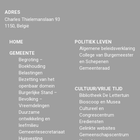
ADRES
Charles Thielemanslaan 93
1150, België
HOME
POLITIEK LEVEN
Algemene beleidsverklaring
GEMEENTE
College van Burgemeester
Begroting –
en Schepenen
Boekhouding
Gemeenteraad
Belastingen
Bezetting van het
openbaar domein
CULTUUR/VRIJE TIJD
Burgerlijke Stand –
Bibliotheek De Lettertuin
Bevolking –
Bioscoop en Musea
Vreemdelingen
Cultureel en
Duurzame
Congrescentrum
ontwikkeling en
Erediensten
leefmilieu
Gelinkte websites
Gemeentesecretariaat
Gemeenschapscentrum
Huisvesting