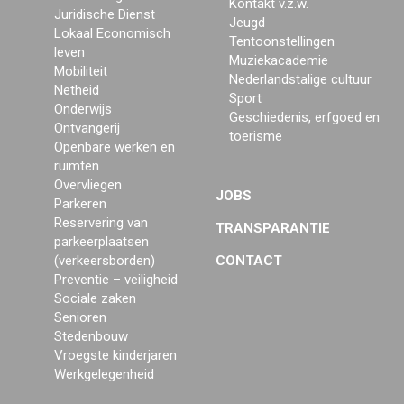
Kontakt v.z.w.
Juridische Dienst
Jeugd
Lokaal Economisch
Tentoonstellingen
leven
Muziekacademie
Mobiliteit
Nederlandstalige cultuur
Netheid
Sport
Onderwijs
Geschiedenis, erfgoed en
Ontvangerij
toerisme
Openbare werken en
ruimten
Overvliegen
JOBS
Parkeren
Reservering van
TRANSPARANTIE
parkeerplaatsen
(verkeersborden)
CONTACT
Preventie – veiligheid
Sociale zaken
Senioren
Stedenbouw
Vroegste kinderjaren
Werkgelegenheid