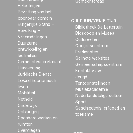
Gemeenteraad
Belastingen
Bezetting van het
openbaar domein
CULTUUR/VRIJE TIJD
Burgerlijke Stand –
Bibliotheek De Lettertuin
Bevolking –
Bioscoop en Musea
Vreemdelingen
Cultureel en
Duurzame
Congrescentrum
ontwikkeling en
Erediensten
leefmilieu
Gelinkte websites
Gemeentesecretariaat
Gemeenschapscentrum
Huisvesting
Kontakt v.z.w.
Juridische Dienst
Jeugd
Lokaal Economisch
Tentoonstellingen
leven
Muziekacademie
Mobiliteit
Nederlandstalige cultuur
Netheid
Sport
Onderwijs
Geschiedenis, erfgoed en
Ontvangerij
toerisme
Openbare werken en
ruimten
Overvliegen