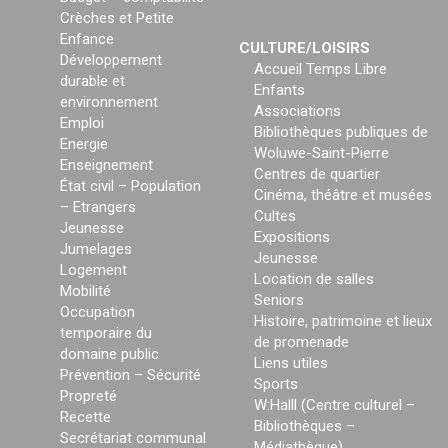
Crèches et Petite
Enfance
CULTURE/LOISIRS
Développement
Accueil Temps Libre
durable et
Enfants
environnement
Associations
Emploi
Bibliothèques publiques de
Energie
Woluwe-Saint-Pierre
Enseignement
Centres de quartier
État civil – Population
Cinéma, théâtre et musées
– Etrangers
Cultes
Jeunesse
Expositions
Jumelages
Jeunesse
Logement
Location de salles
Mobilité
Seniors
Occupation
Histoire, patrimoine et lieux
temporaire du
de promenade
domaine public
Liens utiles
Prévention – Sécurité
Sports
Propreté
W:Halll (Centre culturel –
Recette
Bibliothèques –
Secrétariat communal
Médiathèque)