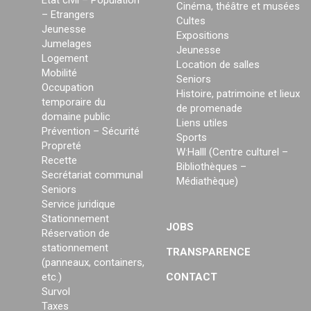
État civil – Population
Cinéma, théâtre et musées
– Etrangers
Cultes
Jeunesse
Expositions
Jumelages
Jeunesse
Logement
Location de salles
Mobilité
Seniors
Occupation
Histoire, patrimoine et lieux
temporaire du
de promenade
domaine public
Liens utiles
Prévention – Sécurité
Sports
Propreté
W:Halll (Centre culturel –
Recette
Bibliothèques –
Secrétariat communal
Médiathèque)
Seniors
Service juridique
Stationnement
JOBS
Réservation de
stationnement
TRANSPARENCE
(panneaux, containers,
etc.)
CONTACT
Survol
Taxes