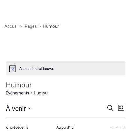
Accueil
Pages
Humour
Aucun résultat trouvé.
Humour
Évènements
Humour
Rech
Nav
À venir
Recherche
Liste
de
Sélectionnez
et
vu
une
Évènements
précédents
Aujourd'hui
Évènements
suivants
date.
Év