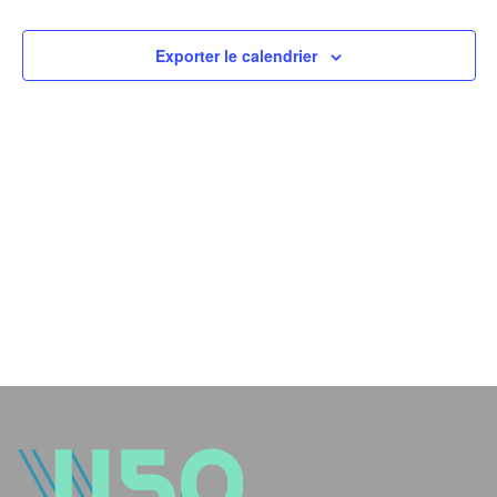
navig
de
Exporter le calendrier
vues
Évèn