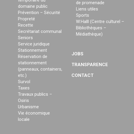
temporaire du
de promenade
domaine public
Liens utiles
Prévention – Sécurité
Sports
Propreté
W:Halll (Centre culturel –
Recette
Bibliothèques –
Secrétariat communal
Médiathèque)
Seniors
Service juridique
Stationnement
JOBS
Réservation de
stationnement
TRANSPARENCE
(panneaux, containers,
etc.)
CONTACT
Survol
Taxes
Travaux publics –
Osiris
Urbanisme
Vie économique
locale