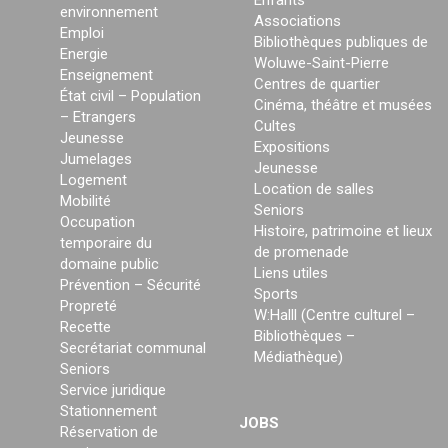
Enfants
environnement
Associations
Emploi
Bibliothèques publiques de
Energie
Woluwe-Saint-Pierre
Enseignement
Centres de quartier
État civil – Population
Cinéma, théâtre et musées
– Etrangers
Cultes
Jeunesse
Expositions
Jumelages
Jeunesse
Logement
Location de salles
Mobilité
Seniors
Occupation
Histoire, patrimoine et lieux
temporaire du
de promenade
domaine public
Liens utiles
Prévention – Sécurité
Sports
Propreté
W:Halll (Centre culturel –
Recette
Bibliothèques –
Secrétariat communal
Médiathèque)
Seniors
Service juridique
Stationnement
JOBS
Réservation de