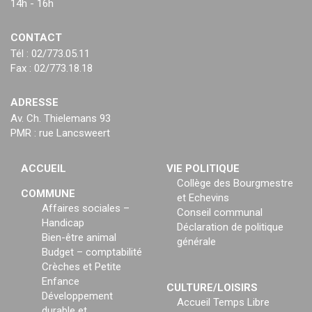
14h - 16h
CONTACT
Tél : 02/773.05.11
Fax : 02/773.18.18
ADRESSE
Av. Ch. Thielemans 93
PMR : rue Lancsweert
ACCUEIL
VIE POLITIQUE
Collège des Bourgmestre
COMMUNE
et Echevins
Affaires sociales –
Conseil communal
Handicap
Déclaration de politique
Bien-être animal
générale
Budget – comptabilité
Crèches et Petite
Enfance
CULTURE/LOISIRS
Développement
Accueil Temps Libre
durable et