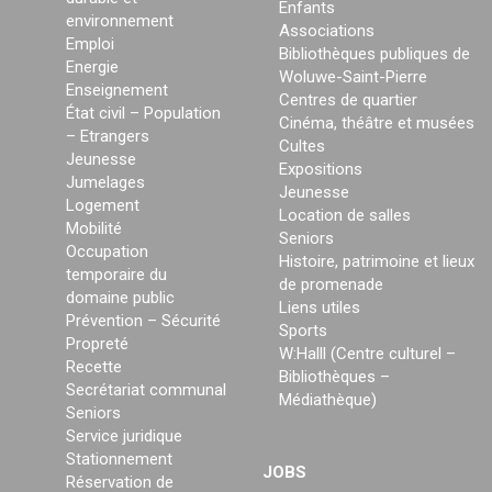
Enfants
environnement
Associations
Emploi
Bibliothèques publiques de
Energie
Woluwe-Saint-Pierre
Enseignement
Centres de quartier
État civil – Population
Cinéma, théâtre et musées
– Etrangers
Cultes
Jeunesse
Expositions
Jumelages
Jeunesse
Logement
Location de salles
Mobilité
Seniors
Occupation
Histoire, patrimoine et lieux
temporaire du
de promenade
domaine public
Liens utiles
Prévention – Sécurité
Sports
Propreté
W:Halll (Centre culturel –
Recette
Bibliothèques –
Secrétariat communal
Médiathèque)
Seniors
Service juridique
Stationnement
JOBS
Réservation de